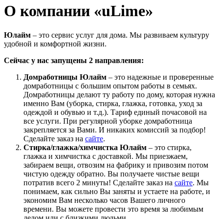
О компании «uLime»
Юлайм
– это сервис услуг для дома. Мы развиваем культуру
удобной и комфортной жизни.
Сейчас у нас запущены 2 направления:
Домработницы Юлайм
– это надежные и проверенные
домработницы с большим опытом работы в семьях.
Домработницы делают ту работу по дому, которая нужна
именно Вам (уборка, стирка, глажка, готовка, уход за
одеждой и обувью и т.д.). Тариф единый почасовой на
все услуги. При регулярной уборке домработница
закрепляется за Вами. И никаких комиссий за подбор!
Сделайте заказ на
сайте
.
Стирка/глажка/химчистка Юлайм
– это стирка,
глажка и химчистка с доставкой. Мы приезжаем,
забираем вещи, отвозим на фабрику и привозим потом
чистую одежду обратно. Вы получаете чистые вещи
потратив всего 2 минуты! Сделайте заказ на
сайте
. Мы
понимаем, как сильно Вы заняты и устаете на работе, и
экономим Вам несколько часов Вашего личного
времени. Вы можете провести это время за любимым
делом или с близкими людьми.