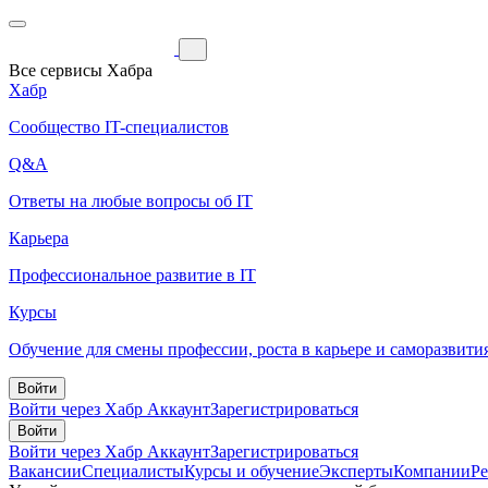
Все сервисы Хабра
Хабр
Сообщество IT-специалистов
Q&A
Ответы на любые вопросы об IT
Карьера
Профессиональное развитие в IT
Курсы
Обучение для смены профессии, роста в карьере и саморазвити
Войти
Войти через Хабр Аккаунт
Зарегистрироваться
Войти
Войти через Хабр Аккаунт
Зарегистрироваться
Вакансии
Специалисты
Курсы и обучение
Эксперты
Компании
Р