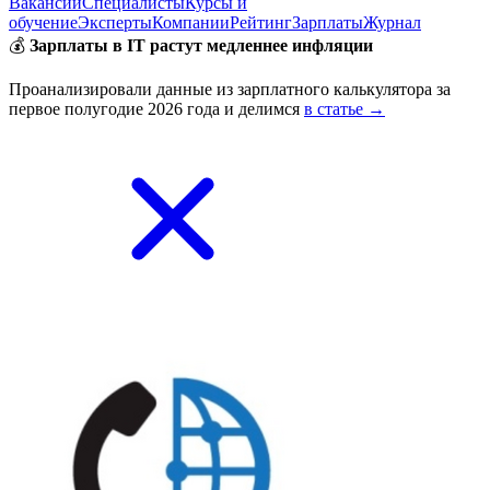
Вакансии
Специалисты
Курсы и
обучение
Эксперты
Компании
Рейтинг
Зарплаты
Журнал
💰
Зарплаты в IT растут медленнее инфляции
Проанализировали данные из зарплатного калькулятора за
первое полугодие 2026 года и делимся
в статье →