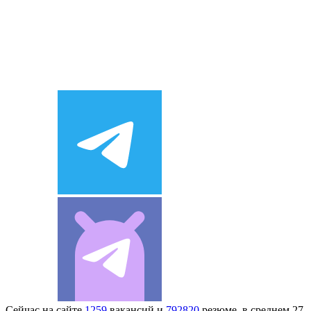
Сейчас на сайте
1259
вакансий и
792820
резюме, в среднем 27