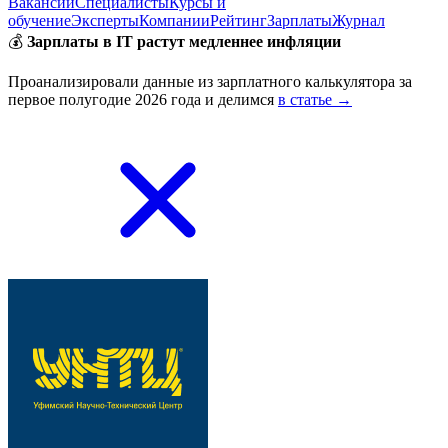
Вакансии
Специалисты
Курсы и
обучение
Эксперты
Компании
Рейтинг
Зарплаты
Журнал
💰
Зарплаты в IT растут медленнее инфляции
Проанализировали данные из зарплатного калькулятора за
первое полугодие 2026 года и делимся
в статье →