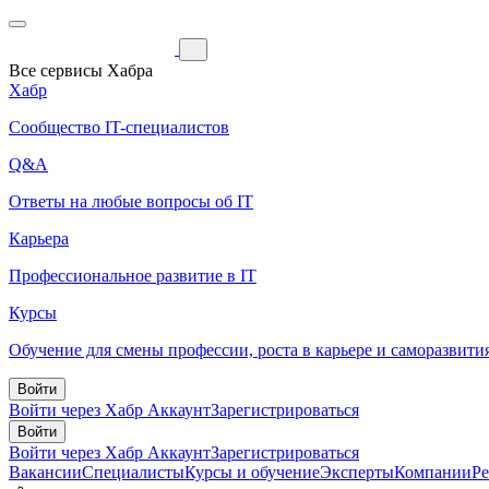
Все сервисы Хабра
Хабр
Сообщество IT-специалистов
Q&A
Ответы на любые вопросы об IT
Карьера
Профессиональное развитие в IT
Курсы
Обучение для смены профессии, роста в карьере и саморазвити
Войти
Войти через Хабр Аккаунт
Зарегистрироваться
Войти
Войти через Хабр Аккаунт
Зарегистрироваться
Вакансии
Специалисты
Курсы и обучение
Эксперты
Компании
Р