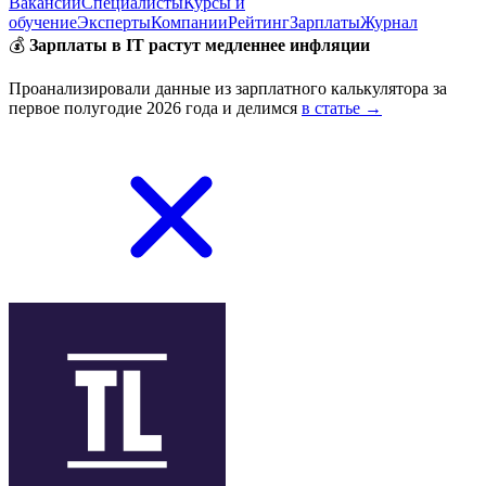
Вакансии
Специалисты
Курсы и
обучение
Эксперты
Компании
Рейтинг
Зарплаты
Журнал
💰
Зарплаты в IT растут медленнее инфляции
Проанализировали данные из зарплатного калькулятора за
первое полугодие 2026 года и делимся
в статье →