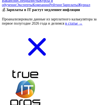
Вакансии
Специалисты
Курсы и
обучение
Эксперты
Компании
Рейтинг
Зарплаты
Журнал
💰
Зарплаты в IT растут медленнее инфляции
Проанализировали данные из зарплатного калькулятора за
первое полугодие 2026 года и делимся
в статье →