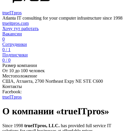
trueITpros
Atlanta IT consulting for your computer infrastructure since 1998
trueitpros.com
Хочу тут работать
Вакансии
0
Сотрудники
0 / 1
Подписчики
0 / 0
Размер компании
От 10 до 100 человек
Местоположение
США, Атланта, 2700 Northeast Expy NE STE C600
Контакты
Facebook:
trueITpros
О компании «trueITpros»
Since 1998
trueITpros, LLC.
has provided full service IT
solutions for small businesses at affordable prices.