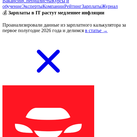
Вакансии
Специалисты
Курсы и
обучение
Эксперты
Компании
Рейтинг
Зарплаты
Журнал
💰
Зарплаты в IT растут медленнее инфляции
Проанализировали данные из зарплатного калькулятора за
первое полугодие 2026 года и делимся
в статье →