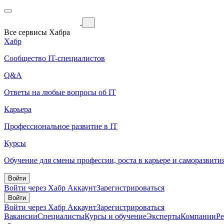
Все сервисы Хабра
Хабр
Сообщество IT-специалистов
Q&A
Ответы на любые вопросы об IT
Карьера
Профессиональное развитие в IT
Курсы
Обучение для смены профессии, роста в карьере и саморазвити
Войти
Войти через Хабр Аккаунт
Зарегистрироваться
Войти
Войти через Хабр Аккаунт
Зарегистрироваться
Вакансии
Специалисты
Курсы и обучение
Эксперты
Компании
Р