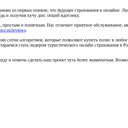
одними из первых поняли, что будущее страхования в онлайне. Лю
едь и получив кучу доп. опций вдогонку.
 простым и понятным. Нас отличает приятное обслуживание, мы
nce.ru/reviews
.
иях сотни алгоритмов, которые позволяют купить полис в любое 
стараемся стать лидером туристического онлайн страхования в Р
ду и помочь сделать наш проект чуть более знаменитым. Возмо