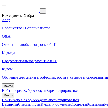
Все сервисы Хабра
Хабр
Сообщество IT-специалистов
Q&A
Ответы на любые вопросы об IT
Карьера
Профессиональное развитие в IT
Курсы
Обучение для смены профессии, роста в карьере и саморазвити
Войти
Войти через Хабр Аккаунт
Зарегистрироваться
Войти
Войти через Хабр Аккаунт
Зарегистрироваться
Вакансии
Специалисты
Курсы и обучение
Эксперты
Компании
Р