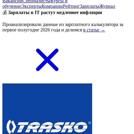
Вакансии
Специалисты
Курсы и
обучение
Эксперты
Компании
Рейтинг
Зарплаты
Журнал
💰
Зарплаты в IT растут медленнее инфляции
Проанализировали данные из зарплатного калькулятора за
первое полугодие 2026 года и делимся
в статье →