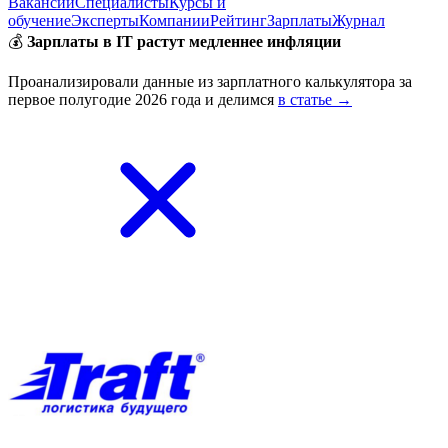
Вакансии
Специалисты
Курсы и
обучение
Эксперты
Компании
Рейтинг
Зарплаты
Журнал
💰
Зарплаты в IT растут медленнее инфляции
Проанализировали данные из зарплатного калькулятора за
первое полугодие 2026 года и делимся
в статье →