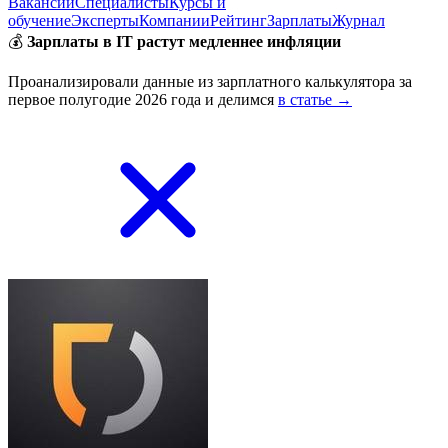
Вакансии
Специалисты
Курсы и
обучение
Эксперты
Компании
Рейтинг
Зарплаты
Журнал
💰
Зарплаты в IT растут медленнее инфляции
Проанализировали данные из зарплатного калькулятора за
первое полугодие 2026 года и делимся
в статье →