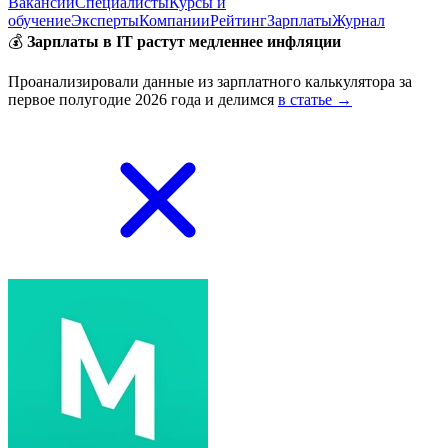
Вакансии
Специалисты
Курсы и
обучение
Эксперты
Компании
Рейтинг
Зарплаты
Журнал
💰
Зарплаты в IT растут медленнее инфляции
Проанализировали данные из зарплатного калькулятора за
первое полугодие 2026 года и делимся
в статье →