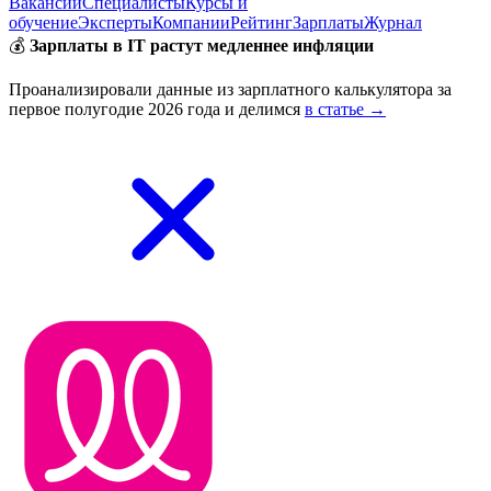
Вакансии
Специалисты
Курсы и
обучение
Эксперты
Компании
Рейтинг
Зарплаты
Журнал
💰
Зарплаты в IT растут медленнее инфляции
Проанализировали данные из зарплатного калькулятора за
первое полугодие 2026 года и делимся
в статье →