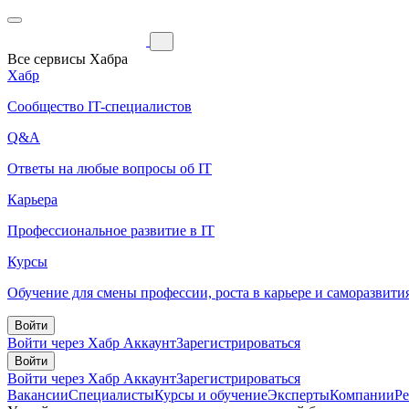
Все сервисы Хабра
Хабр
Сообщество IT-специалистов
Q&A
Ответы на любые вопросы об IT
Карьера
Профессиональное развитие в IT
Курсы
Обучение для смены профессии, роста в карьере и саморазвити
Войти
Войти через Хабр Аккаунт
Зарегистрироваться
Войти
Войти через Хабр Аккаунт
Зарегистрироваться
Вакансии
Специалисты
Курсы и обучение
Эксперты
Компании
Р