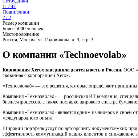
Сотрудники
11 / 47
Подписчики
2 / 2
Размер компании
Более 5000 человек
Местоположение
Россия, Москва, ул. Годовикова, д. 9, стр. 3
О компании «Technoevolab»
Корпорация Xerox завершила деятельность в России.
ООО «К
связанная с корпорацией Xerox.
«Техноэволаб» — это решения, которые определяют принципы
Компания «Техноэволаб» — российская ИТ компания, специал
бизнес-процессов, а также поставке широкого спектра бумажн
Компания «Техноэволаб» является одним из лидеров в своей о
международного опыта.
Широкий портфель услуг по аутсорсингу документоёмких проц
эффективность коммуникаций наших клиентов и снижающие за