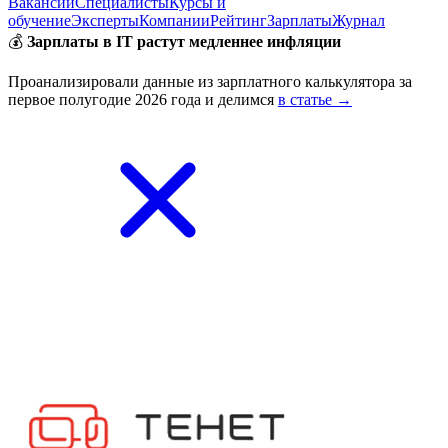
Вакансии
Специалисты
Курсы и
обучение
Эксперты
Компании
Рейтинг
Зарплаты
Журнал
💰
Зарплаты в IT растут медленнее инфляции
Проанализировали данные из зарплатного калькулятора за
первое полугодие 2026 года и делимся
в статье →