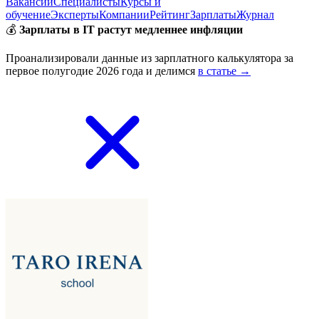
Вакансии
Специалисты
Курсы и
обучение
Эксперты
Компании
Рейтинг
Зарплаты
Журнал
💰
Зарплаты в IT растут медленнее инфляции
Проанализировали данные из зарплатного калькулятора за
первое полугодие 2026 года и делимся
в статье →