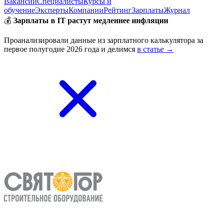
Вакансии
Специалисты
Курсы и
обучение
Эксперты
Компании
Рейтинг
Зарплаты
Журнал
💰
Зарплаты в IT растут медленнее инфляции
Проанализировали данные из зарплатного калькулятора за
первое полугодие 2026 года и делимся
в статье →