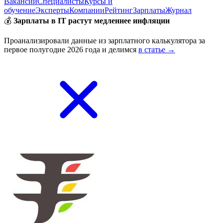
Вакансии
Специалисты
Курсы и
обучение
Эксперты
Компании
Рейтинг
Зарплаты
Журнал
💰
Зарплаты в IT растут медленнее инфляции
Проанализировали данные из зарплатного калькулятора за
первое полугодие 2026 года и делимся
в статье →