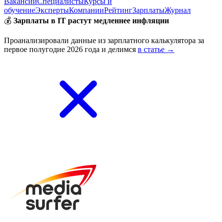
Вакансии
Специалисты
Курсы и
обучение
Эксперты
Компании
Рейтинг
Зарплаты
Журнал
💰
Зарплаты в IT растут медленнее инфляции
Проанализировали данные из зарплатного калькулятора за
первое полугодие 2026 года и делимся
в статье →