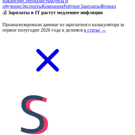
Вакансии
Специалисты
Курсы и
обучение
Эксперты
Компании
Рейтинг
Зарплаты
Журнал
💰
Зарплаты в IT растут медленнее инфляции
Проанализировали данные из зарплатного калькулятора за
первое полугодие 2026 года и делимся
в статье →