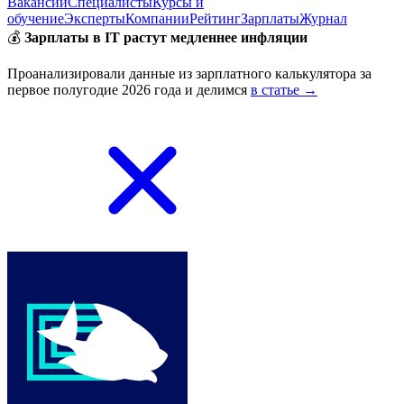
Вакансии
Специалисты
Курсы и
обучение
Эксперты
Компании
Рейтинг
Зарплаты
Журнал
💰
Зарплаты в IT растут медленнее инфляции
Проанализировали данные из зарплатного калькулятора за
первое полугодие 2026 года и делимся
в статье →