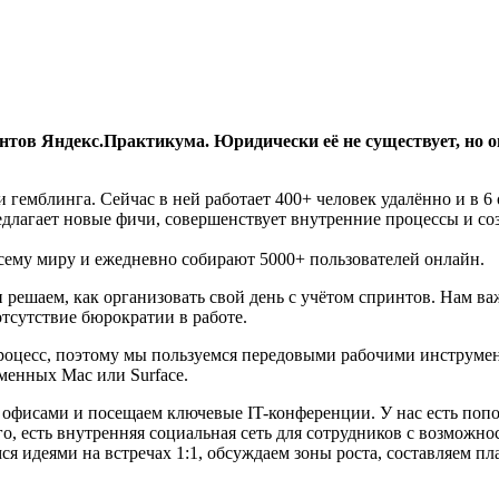
ентов Яндекс.Практикума. Юридически её не существует, но 
гемблинга. Сейчас в ней работает 400+ человек удалённо и в 6
едлагает новые фичи, совершенствует внутренние процессы и со
сему миру и ежедневно собирают 5000+ пользователей онлайн.
решаем, как организовать свой день с учётом спринтов. Нам важ
тсутствие бюрократии в работе.
процесс, поэтому мы пользуемся передовыми рабочими инструмент
еменных Mac или Surface.
фисами и посещаем ключевые IT-конференции. У нас есть попо
о, есть внутренняя социальная сеть для сотрудников с возможн
я идеями на встречах 1:1, обсуждаем зоны роста, составляем п