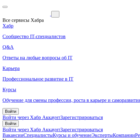
Все сервисы Хабра
Хабр
Сообщество IT-специалистов
Q&A
Ответы на любые вопросы об IT
Карьера
Профессиональное развитие в IT
Курсы
Обучение для смены профессии, роста в карьере и саморазвити
Войти
Войти через Хабр Аккаунт
Зарегистрироваться
Войти
Войти через Хабр Аккаунт
Зарегистрироваться
Вакансии
Специалисты
Курсы и обучение
Эксперты
Компании
Р