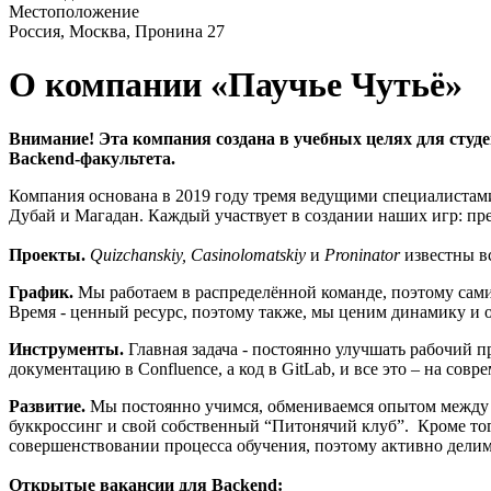
Местоположение
Россия, Москва, Пронина 27
О компании «Паучье Чутьё»
Внимание! Эта компания создана в учебных целях для студ
Backend-факультета.
Компания основана в 2019 году тремя ведущими специалистами 
Дубай и Магадан. Каждый участвует в создании наших игр: пр
Проекты.
Quizchanskiy, Casinolomatskiy
и
Proninator
известны в
График.
Мы работаем в распределённой команде, поэтому сами 
Время - ценный ресурс, поэтому также, мы ценим динамику и о
Инструменты.
Главная задача - постоянно улучшать рабочий 
документацию в Confluence, а код в GitLab, и все это – на совр
Развитие.
Мы постоянно учимся, обмениваемся опытом между о
буккроссинг и свой собственный “Питонячий клуб”. Кроме тог
совершенствовании процесса обучения, поэтому активно делимс
Открытые вакансии для Backend: