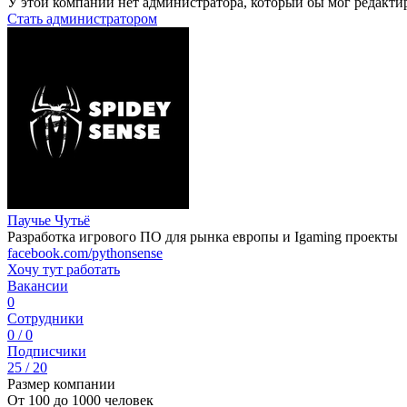
У этой компании нет администратора, который бы мог редакти
Стать администратором
Паучье Чутьё
Разработка игрового ПО для рынка европы и Igaming проекты
facebook.com/pythonsense
Хочу тут работать
Вакансии
0
Сотрудники
0 / 0
Подписчики
25 / 20
Размер компании
От 100 до 1000 человек