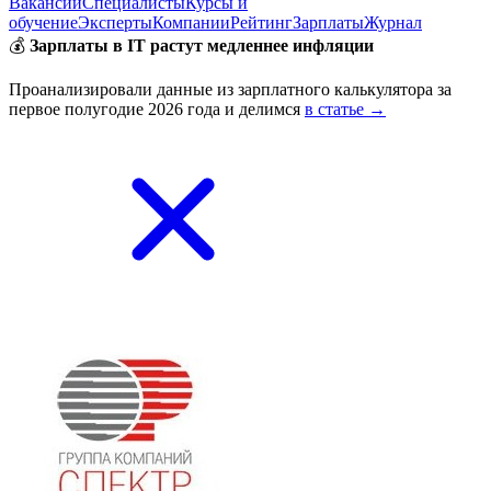
Вакансии
Специалисты
Курсы и
обучение
Эксперты
Компании
Рейтинг
Зарплаты
Журнал
💰
Зарплаты в IT растут медленнее инфляции
Проанализировали данные из зарплатного калькулятора за
первое полугодие 2026 года и делимся
в статье →