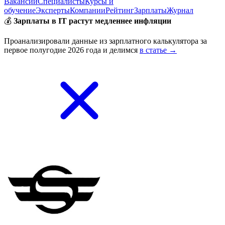
Вакансии
Специалисты
Курсы и
обучение
Эксперты
Компании
Рейтинг
Зарплаты
Журнал
💰
Зарплаты в IT растут медленнее инфляции
Проанализировали данные из зарплатного калькулятора за
первое полугодие 2026 года и делимся
в статье →