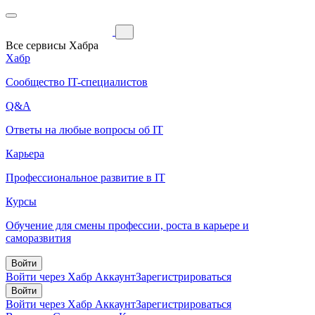
Все сервисы Хабра
Хабр
Сообщество IT-специалистов
Q&A
Ответы на любые вопросы об IT
Карьера
Профессиональное развитие в IT
Курсы
Обучение для смены профессии, роста в карьере и
саморазвития
Войти
Войти через Хабр Аккаунт
Зарегистрироваться
Войти
Войти через Хабр Аккаунт
Зарегистрироваться