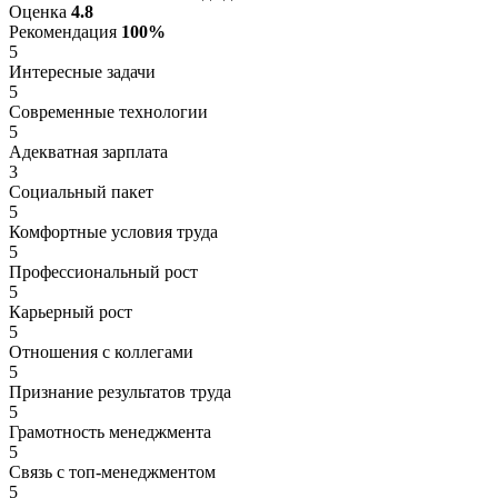
Оценка
4.8
Рекомендация
100%
5
Интересные задачи
5
Современные технологии
5
Адекватная зарплата
3
Социальный пакет
5
Комфортные условия труда
5
Профессиональный рост
5
Карьерный рост
5
Отношения с коллегами
5
Признание результатов труда
5
Грамотность менеджмента
5
Связь с топ-менеджментом
5