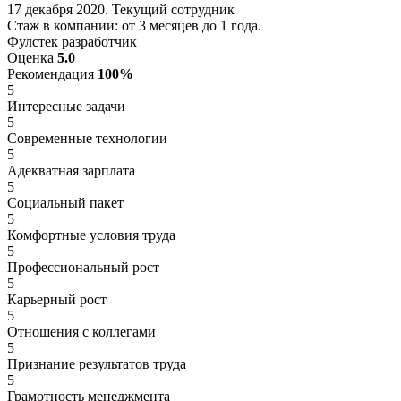
17 декабря 2020. Текущий сотрудник
Стаж в компании: от 3 месяцев до 1 года.
Фулстек разработчик
Оценка
5.0
Рекомендация
100%
5
Интересные задачи
5
Современные технологии
5
Адекватная зарплата
5
Социальный пакет
5
Комфортные условия труда
5
Профессиональный рост
5
Карьерный рост
5
Отношения с коллегами
5
Признание результатов труда
5
Грамотность менеджмента