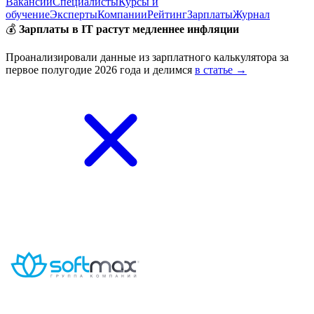
Вакансии
Специалисты
Курсы и
обучение
Эксперты
Компании
Рейтинг
Зарплаты
Журнал
💰
Зарплаты в IT растут медленнее инфляции
Проанализировали данные из зарплатного калькулятора за
первое полугодие 2026 года и делимся
в статье →