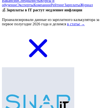
Вакансии
Специалисты
Курсы и
обучение
Эксперты
Компании
Рейтинг
Зарплаты
Журнал
💰
Зарплаты в IT растут медленнее инфляции
Проанализировали данные из зарплатного калькулятора за
первое полугодие 2026 года и делимся
в статье →