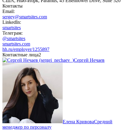
США, Нью-Йорк, Paramus, 45 Eisenhower Drive, Suite 520
Контакты
Email:
sergey@smartsites.com
LinkedIn:
smartsites
Телеграм:
@smartsites
smartsites.com
hh.ru/employer/1255897
Контактные лица
2
Сергей Нечаев
Елена Кривова
Средний
менеджер по персоналу