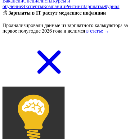
Вакансии
Специалисты
Курсы и
обучение
Эксперты
Компании
Рейтинг
Зарплаты
Журнал
💰
Зарплаты в IT растут медленнее инфляции
Проанализировали данные из зарплатного калькулятора за
первое полугодие 2026 года и делимся
в статье →