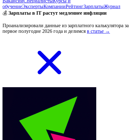
Вакансии
Специалисты
Курсы и
обучение
Эксперты
Компании
Рейтинг
Зарплаты
Журнал
💰
Зарплаты в IT растут медленнее инфляции
Проанализировали данные из зарплатного калькулятора за
первое полугодие 2026 года и делимся
в статье →