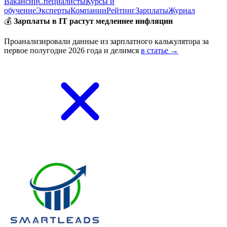
Вакансии
Специалисты
Курсы и
обучение
Эксперты
Компании
Рейтинг
Зарплаты
Журнал
💰
Зарплаты в IT растут медленнее инфляции
Проанализировали данные из зарплатного калькулятора за
первое полугодие 2026 года и делимся
в статье →