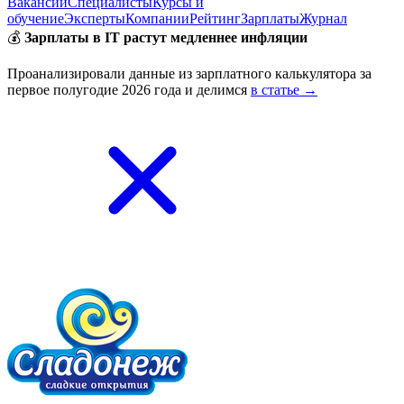
Вакансии
Специалисты
Курсы и
обучение
Эксперты
Компании
Рейтинг
Зарплаты
Журнал
💰
Зарплаты в IT растут медленнее инфляции
Проанализировали данные из зарплатного калькулятора за
первое полугодие 2026 года и делимся
в статье →