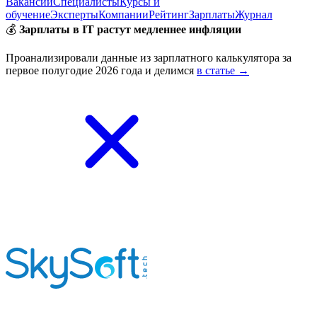
Вакансии
Специалисты
Курсы и
обучение
Эксперты
Компании
Рейтинг
Зарплаты
Журнал
💰
Зарплаты в IT растут медленнее инфляции
Проанализировали данные из зарплатного калькулятора за
первое полугодие 2026 года и делимся
в статье →