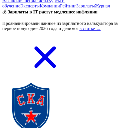
Вакансии
Специалисты
Курсы и
обучение
Эксперты
Компании
Рейтинг
Зарплаты
Журнал
💰
Зарплаты в IT растут медленнее инфляции
Проанализировали данные из зарплатного калькулятора за
первое полугодие 2026 года и делимся
в статье →