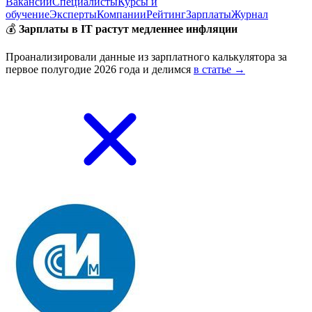
Вакансии
Специалисты
Курсы и
обучение
Эксперты
Компании
Рейтинг
Зарплаты
Журнал
💰
Зарплаты в IT растут медленнее инфляции
Проанализировали данные из зарплатного калькулятора за
первое полугодие 2026 года и делимся
в статье →