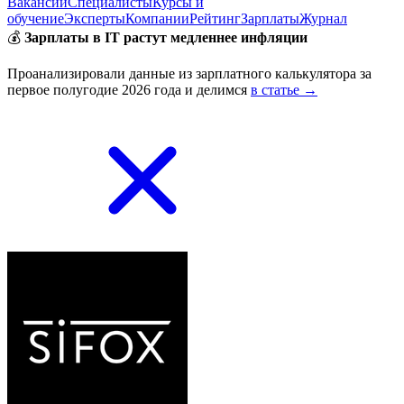
Вакансии
Специалисты
Курсы и
обучение
Эксперты
Компании
Рейтинг
Зарплаты
Журнал
💰
Зарплаты в IT растут медленнее инфляции
Проанализировали данные из зарплатного калькулятора за
первое полугодие 2026 года и делимся
в статье →