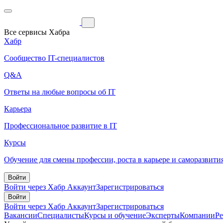
Все сервисы Хабра
Хабр
Сообщество IT-специалистов
Q&A
Ответы на любые вопросы об IT
Карьера
Профессиональное развитие в IT
Курсы
Обучение для смены профессии, роста в карьере и саморазвити
Войти
Войти через Хабр Аккаунт
Зарегистрироваться
Войти
Войти через Хабр Аккаунт
Зарегистрироваться
Вакансии
Специалисты
Курсы и обучение
Эксперты
Компании
Р