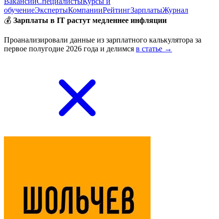
Вакансии
Специалисты
Курсы и
обучение
Эксперты
Компании
Рейтинг
Зарплаты
Журнал
💰
Зарплаты в IT растут медленнее инфляции
Проанализировали данные из зарплатного калькулятора за
первое полугодие 2026 года и делимся
в статье →