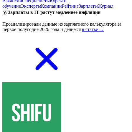
Вакансии
Специалисты
Курсы и
обучение
Эксперты
Компании
Рейтинг
Зарплаты
Журнал
💰
Зарплаты в IT растут медленнее инфляции
Проанализировали данные из зарплатного калькулятора за
первое полугодие 2026 года и делимся
в статье →