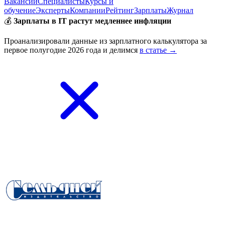
Вакансии
Специалисты
Курсы и
обучение
Эксперты
Компании
Рейтинг
Зарплаты
Журнал
💰
Зарплаты в IT растут медленнее инфляции
Проанализировали данные из зарплатного калькулятора за
первое полугодие 2026 года и делимся
в статье →