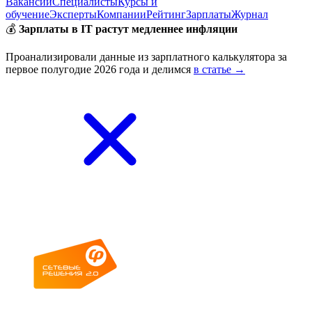
Вакансии
Специалисты
Курсы и
обучение
Эксперты
Компании
Рейтинг
Зарплаты
Журнал
💰
Зарплаты в IT растут медленнее инфляции
Проанализировали данные из зарплатного калькулятора за
первое полугодие 2026 года и делимся
в статье →