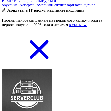
Вакансии
Специалисты
Курсы и
обучение
Эксперты
Компании
Рейтинг
Зарплаты
Журнал
💰
Зарплаты в IT растут медленнее инфляции
Проанализировали данные из зарплатного калькулятора за
первое полугодие 2026 года и делимся
в статье →