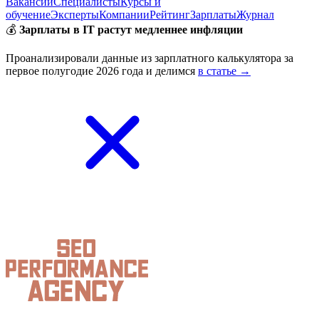
Вакансии
Специалисты
Курсы и
обучение
Эксперты
Компании
Рейтинг
Зарплаты
Журнал
💰
Зарплаты в IT растут медленнее инфляции
Проанализировали данные из зарплатного калькулятора за
первое полугодие 2026 года и делимся
в статье →