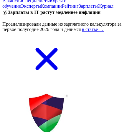
Вакансии
Специалисты
Курсы и
обучение
Эксперты
Компании
Рейтинг
Зарплаты
Журнал
💰
Зарплаты в IT растут медленнее инфляции
Проанализировали данные из зарплатного калькулятора за
первое полугодие 2026 года и делимся
в статье →