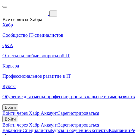
Все сервисы Хабра
Хабр
Сообщество IT-специалистов
Q&A
Ответы на любые вопросы об IT
Карьера
Профессиональное развитие в IT
Курсы
Обучение для смены профессии, роста в карьере и саморазвити
Войти
Войти через Хабр Аккаунт
Зарегистрироваться
Войти
Войти через Хабр Аккаунт
Зарегистрироваться
Вакансии
Специалисты
Курсы и обучение
Эксперты
Компании
Р