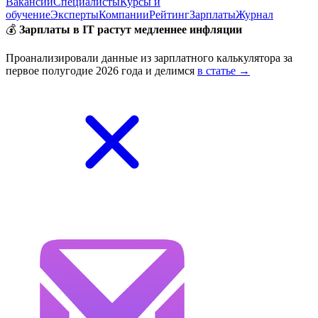
Вакансии
Специалисты
Курсы и
обучение
Эксперты
Компании
Рейтинг
Зарплаты
Журнал
💰
Зарплаты в IT растут медленнее инфляции
Проанализировали данные из зарплатного калькулятора за
первое полугодие 2026 года и делимся
в статье →