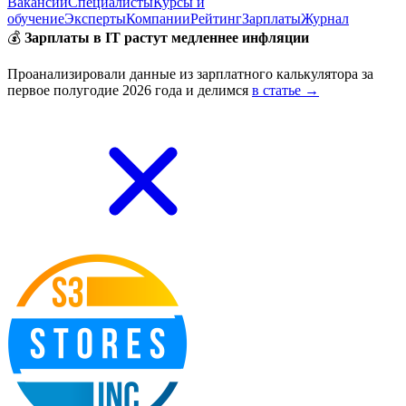
Вакансии
Специалисты
Курсы и
обучение
Эксперты
Компании
Рейтинг
Зарплаты
Журнал
💰
Зарплаты в IT растут медленнее инфляции
Проанализировали данные из зарплатного калькулятора за
первое полугодие 2026 года и делимся
в статье →