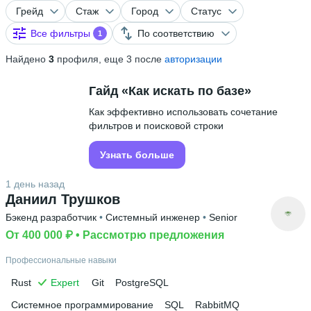
Грейд
Стаж
Город
Статус
Все фильтры
По соответствию
1
Найдено
3
профиля, еще 3 после
авторизации
Гайд «Как искать по базе»
Как эффективно использовать сочетание
фильтров и поисковой строки
Узнать больше
1 день назад
Даниил Трушков
Бэкенд разработчик
 • 
Системный инженер
 • 
Senior
От 400 000 ₽
 • 
Рассмотрю предложения
Профессиональные навыки
Rust
Expert
Git
PostgreSQL
Системное программирование
SQL
RabbitMQ