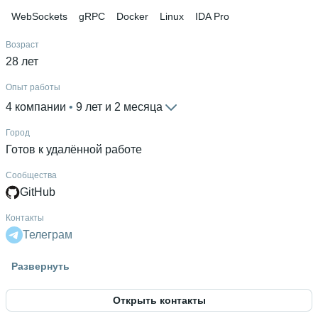
WebSockets
gRPC
Docker
Linux
IDA Pro
Возраст
28 лет
Опыт работы
4 компании
 • 
9 лет и 2 месяца
Город
Готов к удалённой работе
Сообщества
GitHub
Контакты
Телеграм
Высшее образование
Развернуть
ВятГУ
 • 
Автоматики и вычислительной техники; ФАВТ
 • 
1
год и 9 месяцев
Открыть контакты