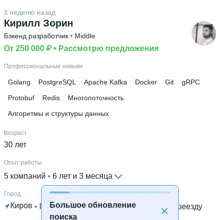
1 неделю назад
Кирилл Зорин
Бэкенд разработчик
 • 
Middle
От 250 000 ₽
 • 
Рассмотрю предложения
Профессиональные навыки
Golang
PostgreSQL
Apache Kafka
Docker
Git
gRPC
Protobuf
Redis
Многопоточность
Алгоритмы и структуры данных
Возраст
30 лет
Опыт работы
5 компаний
 • 
6 лет и 3 месяца
Город
Большое обновление
Киров
 • 
Готов к удалённой работе
 • 
Готов к переезду
поиска