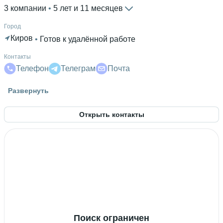
3 компании
 • 
5 лет и 11 месяцев
Город
Киров
 • 
Готов к удалённой работе
Контакты
Телефон
Телеграм
Почта
Знание языков
Развернуть
Английский В1
 • 
Японский А2
Открыть контакты
Высшее образование
ВятГУ
 • 
Автоматики и вычислительной техники; ФАВТ
 • 
4
года
Дополнительное образование
Колледж ВятГУ
Поиск ограничен