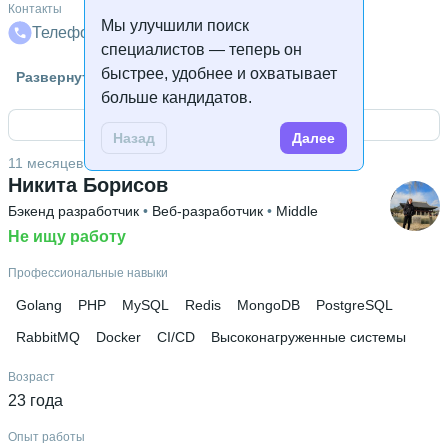
Контакты
Мы улучшили поиск
Телефон
Телеграм
Почта
специалистов — теперь он
Знание языков
быстрее, удобнее и охватывает
Развернуть
Английский В1
больше кандидатов.
Открыть контакты
Высшее образование
Назад
Далее
ВятГУ
 • 
Автоматики и вычислительной техники; ФАВТ
 • 
3
11 месяцев назад
года и 9 месяцев
Никита Борисов
Бэкенд разработчик
 • 
Веб-разработчик
 • 
Middle
Не ищу работу
Профессиональные навыки
Golang
PHP
MySQL
Redis
MongoDB
PostgreSQL
RabbitMQ
Docker
CI/CD
Высоконагруженные системы
Возраст
23 года
Опыт работы