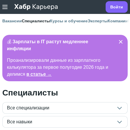
Войти
Вакансии
Специалисты
Курсы и обучение
Эксперты
Компании
💰
Зарплаты в IT растут медленнее
инфляции
Проанализировали данные из зарплатного
калькулятора за первое полугодие 2026 года и
делимся
в статье →
Специалисты
Все специализации
Все навыки