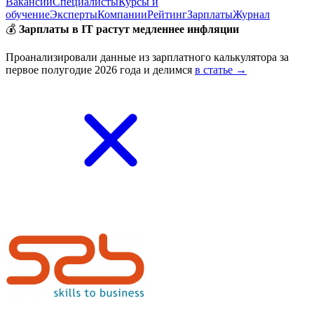
Вакансии
Специалисты
Курсы и
обучение
Эксперты
Компании
Рейтинг
Зарплаты
Журнал
💰
Зарплаты в IT растут медленнее инфляции
Проанализировали данные из зарплатного калькулятора за
первое полугодие 2026 года и делимся
в статье →